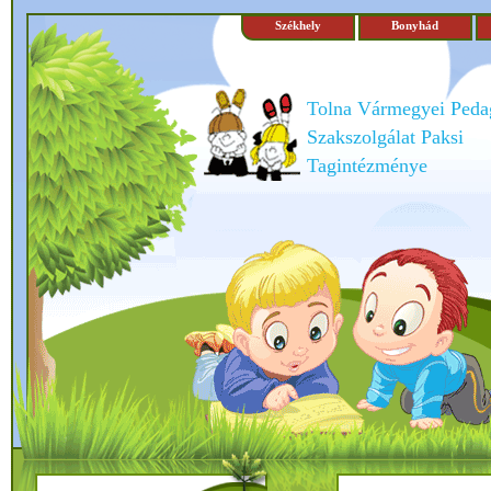
Székhely
Bonyhád
Tolna Vármegyei Peda
Szakszolgálat Paksi
Tagintézménye