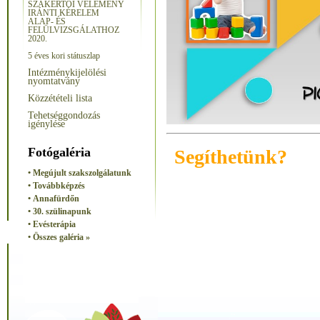
SZAKÉRTŐI VÉLEMÉNY
IRÁNTI KÉRELEM
ALAP- ÉS
FELÜLVIZSGÁLATHOZ
2020.
5 éves kori státuszlap
Intézménykijelölési
nyomtatvány
Közzétételi lista
Tehetséggondozás
igénylése
Fotógaléria
Segíthetünk?
• Megújult szakszolgálatunk
• Továbbképzés
• Annafürdőn
• 30. szülinapunk
• Evésterápia
• Összes galéria »