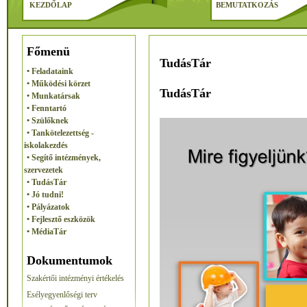
KEZDŐLAP
BEMUTATKOZÁS
Főmenü
TudásTár
• Feladataink
• Működési körzet
TudásTár
• Munkatársak
• Fenntartó
• Szülőknek
• Tankötelezettség -
iskolakezdés
• Segítő intézmények,
szervezetek
• TudásTár
• Jó tudni!
• Pályázatok
• Fejlesztő eszközök
• MédiaTár
Dokumentumok
Szakértői intézményi értékelés
Esélyegyenlőségi terv